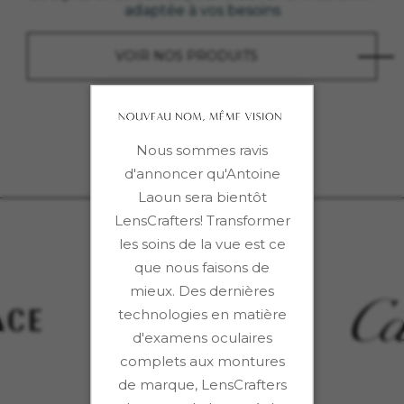
adaptée à vos besoins
VOIR NOS PRODUITS
1
/
2
Nous sommes ravis
d'annoncer qu'Antoine
Laoun sera bientôt
LensCrafters! Transformer
les soins de la vue est ce
que nous faisons de
mieux. Des dernières
technologies en matière
d'examens oculaires
complets aux montures
de marque, LensCrafters