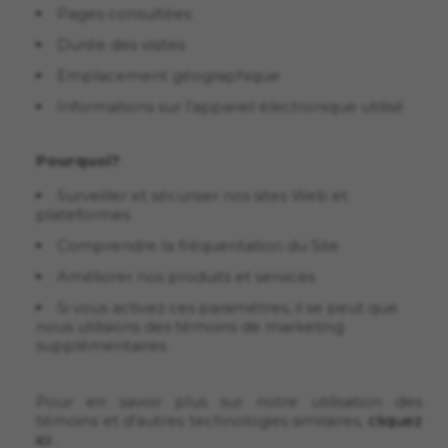
Pages consultées
Durée des visites
Emplacement géographique
Informations sur l’appareil électronique utilisé
Pourquoi?
Surveiller et sécuriser nos sites Web et
plateformes
Comprendre la fréquentation du Site
Améliorer nos produits et services
Si vous activez ces paramètres, il se peut que
nous utilisions des témoins de marketing
supplémentaires
Pour en savoir plus sur notre utilisation des
témoins et d’autres technologies similaires,
cliquez
ici
.