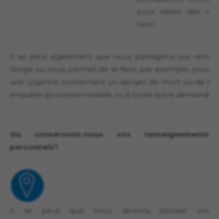
pour traiter des re
nom.
Il se peut également que nous partagions vos rensei
l’exige ou nous permet de le faire, par exemple, pour p
une urgence concernant un danger de mort ou de ble
enquête gouvernementale ou à toute autre demande lic
Où conservons-nous vos renseignements
personnels?
Il se peut que nous devions stocker vos