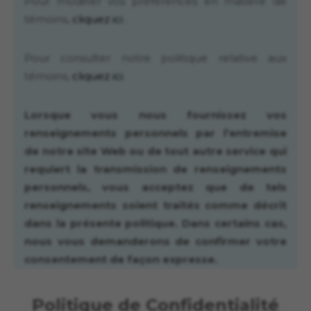
Pour modifier vos préférences en matière de
témoins,
cliquez ici
.
Pour consulter notre politique relative aux
témoins,
cliquez ici
.
Lorsque vous nous fournissez vos
renseignements personnels par l’entremise
de notre site Web ou de tout autre service qui
requiert la transmission de renseignements
personnels, vous acceptez que de tels
renseignements soient traités comme décrit
dans la présente politique. Dans certains cas,
nous vous demanderons de confirmer votre
consentement de façon expresse.
Politique de Confidentialité