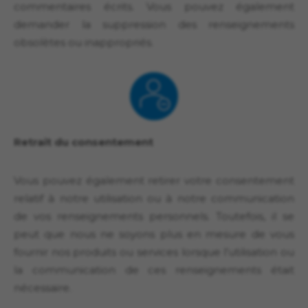
commentaires écrits. Vous pouvez également
demander la suppression des renseignements
obsolètes ou inappropriés.
Retrait du consentement
Vous pouvez également retirer votre consentement
relatif à notre utilisation ou à notre communication
de vos renseignements personnels. Toutefois, il se
peut que nous ne soyons plus en mesure de vous
fournir nos produits ou services lorsque l’utilisation ou
la communication de ces renseignements était
nécessaire.