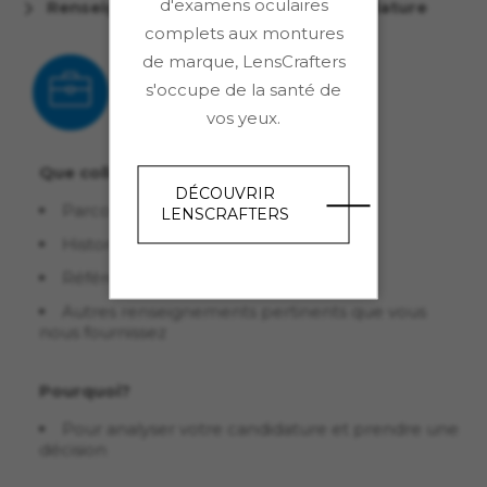
d'examens oculaires
Renseignements relatifs à une candidature
complets aux montures
de marque, LensCrafters
s'occupe de la santé de
vos yeux.
Que collectons-nous?
DÉCOUVRIR
Parcours scolaire
LENSCRAFTERS
Historique d’emploi
Références
Autres renseignements pertinents que vous
nous fournissez
Pourquoi?
Pour analyser votre candidature et prendre une
décision