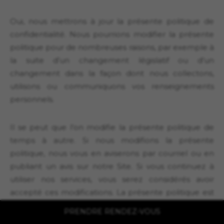
Oui, nous mettrons à jour la présente politique de
confidentialité. Nous pourrions modifier la présente
politique pour de nombreuses raisons, par exemple à
la suite d’un changement législatif ou d’un
changement dans la façon dont nous collectons,
utilisons ou communiquons vos renseignements
personnels.
Il se peut que l’on modifie la présente politique de
temps à autre. Si nous modifions la présente
politique, nous vous en aviserons par courriel ou en
publiant un avis sur notre Site. Si vous continuez à
utiliser nos services, vous serez considérés avoir
accepté ces modifications. La présente politique est
en vigueur à partir de la date de « Plus récente mise à
PRENDRE RENDEZ-VOUS
jour » qui figure en haut de cette page.