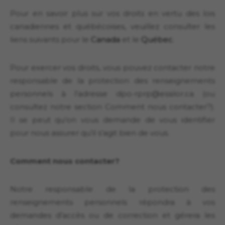
Pour en savoir plus sur vos droits en vertu des lois
canadiennes et québécoises, veuillez consulter les
liens suivants pour le
Canada
et le
Québec
.
Pour exercer vos droits, vous pouvez contacter notre
responsable de la protection des renseignements
personnels à l’adresse dpo-rprp@essilor.ca (ou
consultez notre section Comment nous contacter?).
Il se peut qu’on vous demande de vous identifier
pour nous assurer qu’il s’agit bien de vous.
Comment nous contacter?
Notre responsable de la protection des
renseignements personnels répondra à vos
demandes d’accès ou de correction et gérera les