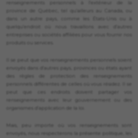
renseignements personnels à l’extérieur de la
province de Québec, tel qu’ailleurs au Canada, ou
dans un autre pays, comme les États-Unis ou à
quelqu’endroit où nous travaillons avec d’autres
entreprises ou sociétés affiliées pour vous fournir nos
produits ou services.
Il se peut que vos renseignements personnels soient
envoyés dans d’autres pays, provinces ou états ayant
des règles de protection des renseignements
personnels différentes de celles où vous résidez. Il se
peut que ces endroits doivent partager vos
renseignements avec leur gouvernement ou des
organismes d’application de la loi.
Mais, peu importe où vos renseignements sont
envoyés, nous respecterons la présente politique, les