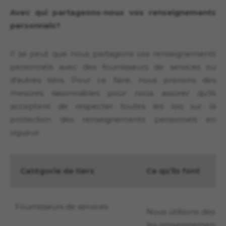
Avec qui partageons-nous vos renseignements
personnels?
Il se peut que nous partagions vos renseignements
personnels avec des fournisseurs de services ou
d’autres tiers. Pour ce faire, nous prenons des
mesures raisonnables pour nous assurer qu’ils
acceptent de respecter toutes les lois sur la
protection des renseignements personnels en
vigueur.
Catégorie de tiers
Ce qu’ils font
Fournisseurs de services
Nous utilisons des fo
les renseignements 