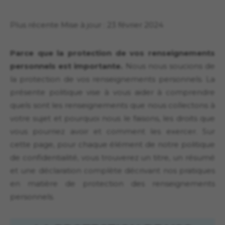
Plus récente Mise à jour : 23 février 2024
Parce que la protection de vos renseignements
personnels est importante.
Nous nous soucions de
la protection de vos renseignements personnels. La
présente politique vise à vous aider à comprendre
quels sont les renseignements que nous collectons à
votre sujet et pourquoi nous le faisons, les droits que
vous pourriez avoir et comment les exercer. Sur
cette page, pour chaque élément de notre politique
de confidentialité, vous trouverez un titre, un résumé
et une déclaration complète décrivant nos pratiques
en matière de protection des renseignements
personnels.