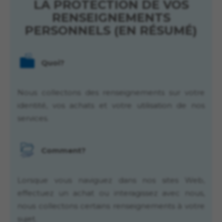
LA PROTECTION DE VOS
RENSEIGNEMENTS
PERSONNELS (EN RÉSUMÉ)
Quoi?
Nous collectons des renseignements sur votre
identité, vos achats et votre utilisation de nos
services.
Comment?
Lorsque vous naviguez dans nos sites Web,
effectuez un achat ou interagissez avec nous,
nous collectons certains renseignements à votre
sujet.