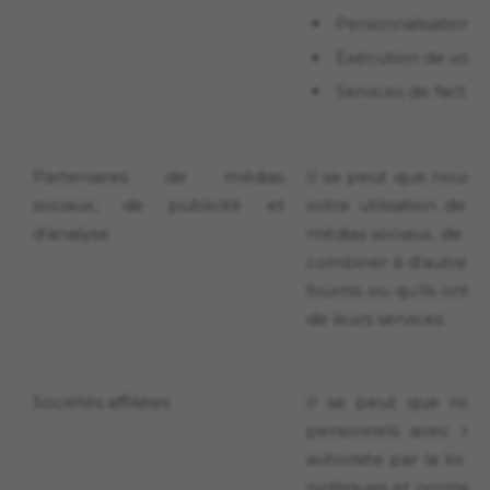
Personnalisation d
Exécution de vo
Services de factur
Partenaires de médias
Il se peut que nous 
sociaux, de publicité et
votre utilisation de 
d’analyse
médias sociaux, de pub
combiner à d’autres 
fournis ou qu’ils ont c
de leurs services.
Sociétés affiliées
Il se peut que nous
personnels avec nos 
autorisée par la loi a
politiques et normes 