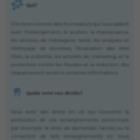
Qui?
Des tiers comme des fournisseurs qui nous aident
avec l’hébergement, le soutien, la maintenance,
les services de messagerie texte, les analyses et
nettoyage de données, l’évaluation des sites
Web, la publicité, les activités de marketing, et la
protection contre les fraudes et la réduction des
risques auront accès à certaines informations.
Quels sont vos droits?
Vous avez des droits en ce qui concerne la
protection de vos renseignements personnels,
par exemple le droit de demander l’accès ou la
correction de tels renseignements en nous