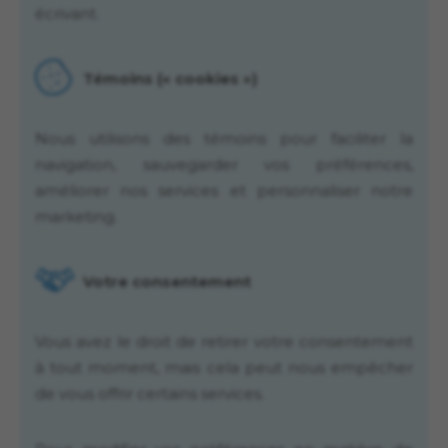
écrivant.
Témoins (« cookies »)
Nous utilisons des témoins pour faciliter la
navigation, sauvegarder vos préférences,
améliorer nos services et personnaliser notre
marketing.
Votre consentement
Vous avez le droit de retirer votre consentement
à tout moment, mais cela peut nous empêcher
de vous offrir certains services.