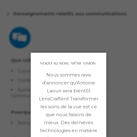
Renseignements relatifs aux communications
Que collectons-nous?
Coordonnées
Nous sommes ravis
Contenu du message
d'annoncer qu'Antoine
Autres renseignements que vous nous
Laoun sera bientôt
communiquez
LensCrafters! Transformer
les soins de la vue est ce
Pourquoi?
que nous faisons de
mieux. Des dernières
Répondre à votre communication
technologies en matière