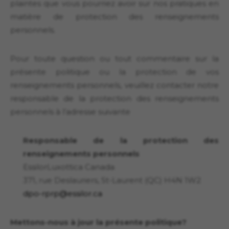
plaintes que vous pourriez avoir sur nos pratiques en
matière de protection des renseignements
personnels.
Pour toute question ou tout commentaire sur la
présente politique ou la protection de vos
renseignements personnels, veuillez contacter notre
responsable de la protection des renseignements
personnels à l’adresse suivante
Responsable de la protection des
renseignements personnels
EssilorLuxottica Canada
371, rue Deslauriers, St-Laurent (QC) H4N 1W2
dpo-rprp@essilor.ca
Mettons-nous à jour la présente politique?