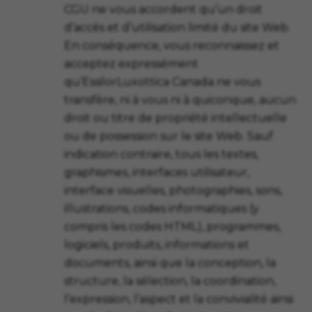
CGU ne vous accordent qu’un droit
d’accès et d’utilisation limité du site Web.
En conséquence, vous reconnaissez et
acceptez expressément
qu’EssilorLuxottica Canada ne vous
transfère, ni à vous ni à quiconque, aucun
droit ou titre de propriété intellectuelle
ou de possession sur le site Web. Sauf
indication contraire, tous les textes,
graphismes, interfaces utilisateur,
interface visuelles, photographies, sons,
illustrations, codes informatiques (y
compris les codes HTML), programmes,
logiciels, produits, informations et
documents, ainsi que la conception, la
structure, la sélection, la coordination,
l’expression, l’aspect et la convivialité ainsi