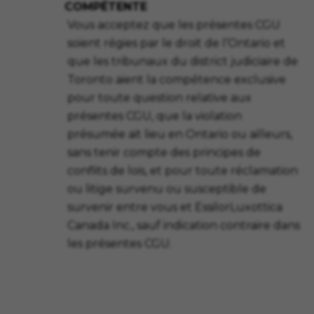
COMPÉTENTE
Vous acceptez que les présentes CGU
soient régies par le droit de l’Ontario et
que les tribunaux du district judiciaire de
Toronto aient la compétence exclusive
pour toute question relative aux
présentes CGU, que la violation
présumée ait lieu en Ontario ou ailleurs,
sans tenir compte des principes de
conflits de lois, et pour toute réclamation
ou litige survenu ou susceptible de
survenir entre vous et EssilorLuxottica
Canada Inc., sauf indication contraire dans
les présentes CGU.