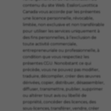
contenu du site Web. Essilor
Luxottica
Canada vous accorde par les présentes
une licence personnelle, révocable,
limitée, non exclusive et non transférable
pour utiliser les services uniquement à
des fins personnelles, à l’exclusion de
toute activité commerciale,
entrepreneuriale ou professionnelle, à
condition que vous respectiez les
présentes CGU. Nonobstant ce qui
précède, vous ne pouvez pas modifier,
traduire, décompiler, créer des œuvres
dérivées, copier, distribuer, désassembler,
diffuser, transmettre, publier, supprimer
ou altérer tout avis ou libellé de
propriété, concéder des licences, des
sous-licences, transférer, vendre, créer