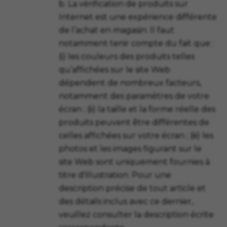
b. La vérification de produits sur
Internet est une expérience différente
de l’achat en magasin. Il faut
notamment tenir compte du fait que :
(i) les couleurs des produits telles
qu’affichées sur le site Web
dépendent de nombreux facteurs,
notamment des paramètres de votre
écran ; (ii) la taille et la forme réelle des
produits peuvent être différentes de
celles affichées sur votre écran ; (iii) les
photos et les images figurant sur le
site Web sont uniquement fournies à
titre d'illustration. Pour une
description précise de tout article et
des détails inclus avec ce dernier,
veuillez consulter la description écrite