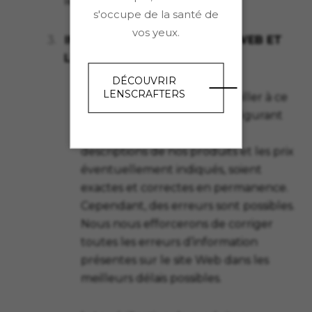
leurs propriétaires respectifs.
s'occupe de la santé de
vos yeux.
3.
INFORMATIONS SUR LE SITE WEB ET
LES PRODUITS
DÉCOUVRIR
LENSCRAFTERS
a. Nous nous efforçons de veiller à ce
que toutes les informations figurant
sur le site Web, y compris les
descriptions de nos produits et les prix
éventuellement indiqués, soient
exactes et correctes en permanence.
Cependant, des erreurs sont possibles.
Nous nous efforcerons de corriger
toutes les erreurs d’information
présentes sur le site Web dans les
meilleurs délais possibles.