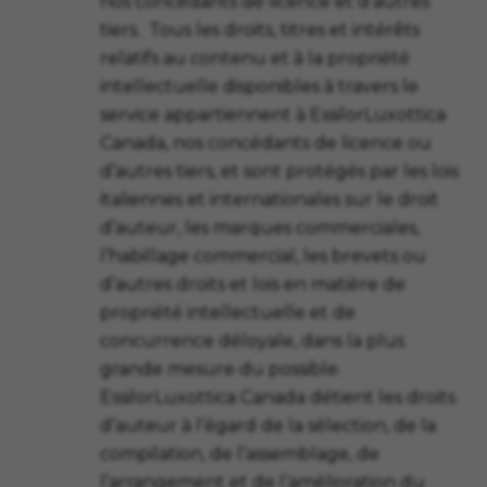
nos concédants de licence et d’autres
tiers.
Tous les droits, titres et intérêts
relatifs au contenu et à la propriété
intellectuelle disponibles à travers le
service appartiennent à EssilorLuxottica
Canada, nos concédants de licence ou
d’autres tiers, et sont protégés par les lois
italiennes et internationales sur le droit
d’auteur, les marques commerciales,
l’habillage commercial, les brevets ou
d’autres droits et lois en matière de
propriété intellectuelle et de
concurrence déloyale, dans la plus
grande mesure du possible.
EssilorLuxottica Canada détient les droits
d’auteur à l’égard de la sélection, de la
compilation, de l’assemblage, de
l’arrangement et de l’amélioration du