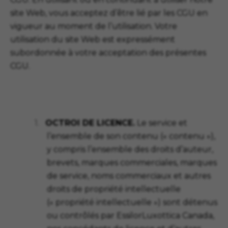
site Web, vous acceptez d’être lié par les CGU en
vigueur au moment de l’utilisation. Votre
utilisation du site Web est expressément
subordonnée à votre acceptation des présentes
CGU.
1.
OCTROI DE LICENCE.
Le service et
l’ensemble de son contenu (« contenu »),
y compris l’ensemble des droits d’auteur,
brevets, marques commerciales, marques
de service, noms commerciaux et autres
droits de propriété intellectuelle
(« propriété intellectuelle ») sont détenus
ou contrôlés par EssilorLuxottica Canada,