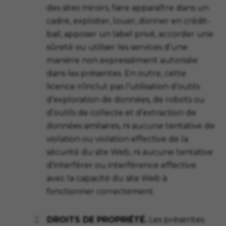
des sites miroirs, faire apparaître dans un
cadre, exploiter, louer, donner en crédit-
bail, apposer un label privé, accorder une
sûreté ou utiliser les services d’une
manière non expressément autorisée
dans les présentes. En outre, cette
licence n’inclut pas l’utilisation d’outils
d’exploration de données, de robots ou
d’outils de collecte et d’extraction de
données similaires, ni aucune tentative de
violation ou violation effective de la
sécurité du site Web, ni aucune tentative
d'interférer ou interférence effective
avec la capacité du site Web à
fonctionner correctement.
2.
DROITS DE PROPRIÉTÉ.
Les présentes