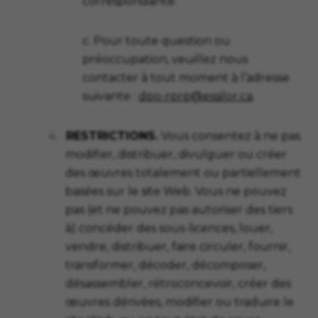
correspondante.
c. Pour toute question ou
préoccupation, veuillez nous
contacter à tout moment à l’adresse
suivante :
dpo-rprp@essilor.ca
.
4.
RESTRICTIONS.
Vous consentez à ne pas
modifier, distribuer, divulguer ou créer
des œuvres totalement ou partiellement
basées sur le site Web. Vous ne pouvez
pas (et ne pouvez pas autoriser des tiers
à) concéder des sous-licences, louer,
vendre, distribuer, faire circuler, fournir,
transformer, décoder, décomposer,
désassembler, rétroconcevoir, créer des
œuvres dérivées, modifier ou traduire le