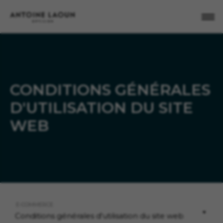
X
FE
CONDITIONS GÉNÉRALES
D'UTILISATION DU SITE
WEB
E-COMMERCE
Conditions générales d'utilisation du site web