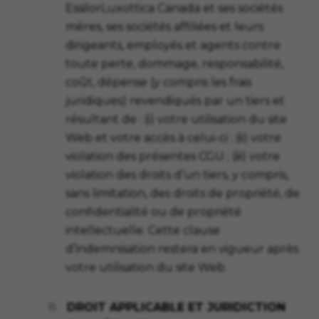
EssilorLuxottica Canada et ses sociétés
mères, ses sociétés affiliées et leurs
dirigeants, employés et agents contre
toute perte, dommage, responsabilité,
coût, dépense (y compris les frais
juridiques) revendiqués par un tiers et
résultant de : (i) votre utilisation du site
Web et votre accès à celui-ci ; (ii) votre
violation des présentes CGU ; (iii) votre
violation des droits d’un tiers, y compris,
sans limitation, des droits de propriété, de
confidentialité ou de propriété
intellectuelle. Cette clause
d’indemnisation restera en vigueur après
votre utilisation du site Web.
8.
DROIT APPLICABLE ET JURIDICTION