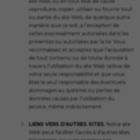
site Web, ou en tout état de cause
reproduire, copier, utiliser ou fournir tout
ou partie du site Web, de quelque autre
manière que ce soit, à l’exception de
celles expressément autorisées dans les
présentes ou autorisées par la loi. Vous
reconnaissez et acceptez que l’acquisition
de tout contenu ou de toute donnée à
travers l’utilisation du site Web relève de
votre seule responsabilité et que vous
êtes le seul responsable des éventuels
dommages au système ou pertes de
données causés par l’utilisation du
service, même indirectement.
5.
LIENS VERS D’AUTRES SITES.
Notre site
Web peut faciliter l’accès à d’autres sites.