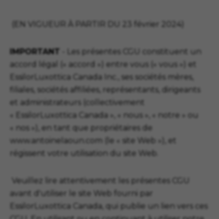
(EN VIGUEUR À PARTIR DU 23 février 2024)
IMPORTANT
- Les présentes CGU constituent
un
accord légal (« accord ») entre
vous (« vous ») et
EssilorLuxottica Canada Inc.,
ses sociétés mères,
filiales, sociétés affiliées, représentants, dirigeants
et administrateurs (collectivement
« EssilorLuxottica Canada », « nous », « notre » ou
« nos »), en tant que propriétaires de
www.antoinelaoun.com (le « site Web »), et
régissent votre utilisation du site Web.
Veuillez lire attentivement les présentes CGU
avant d'utiliser le site Web fourni par
EssilorLuxottica Canada, qui publie un lien vers ces
CGU. En utilisant ou en continuant à utiliser notre