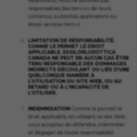
Néanmoins, nous ne sommes pas
responsables des tiers ou de leurs
contenus, publicités, applications ou
sites(« services tiers »).
6.
LIMITATION DE RESPONSABILITÉ.
COMME LE PERMET LE DROIT
APPLICABLE, ESSILORLUXOTTICA
CANADA NE PEUT EN AUCUN CAS ÊTRE
TENU RESPONSABLE DES DOMMAGES
INDIRECTS DÉCOULANT OU LIÉS D’UNE
QUELCONQUE MANIÈRE À
L’UTILISATION DU SITE WEB, OU AU
RETARD OU À L’INCAPACITÉ DE
L’UTILISER.
7.
INDEMNISATION
Comme le permet le
droit applicable, en utilisant ce site Web,
vous acceptez de défendre, indemniser
et dégager de toute responsabilité