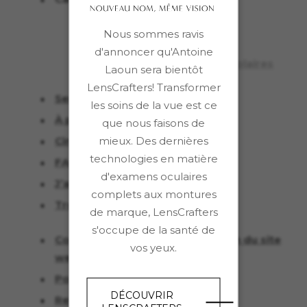
Lunettes de vue
Nous sommes ravis
Lunettes de soleil
d'annoncer qu'Antoine
Verres ophtalmiques et solaires
Laoun sera bientôt
LensCrafters! Transformer
Services
les soins de la vue est ce
À propos
que nous faisons de
Cinéma
mieux. Des dernières
technologies en matière
FAQ
d'examens oculaires
J’aime mon opticien
complets aux montures
Trouvez une succursale
de marque, LensCrafters
s'occupe de la santé de
Conditions générales d'utilisation du site
vos yeux.
web
Politique de confidentialité
DÉCOUVRIR
Retours et échanges