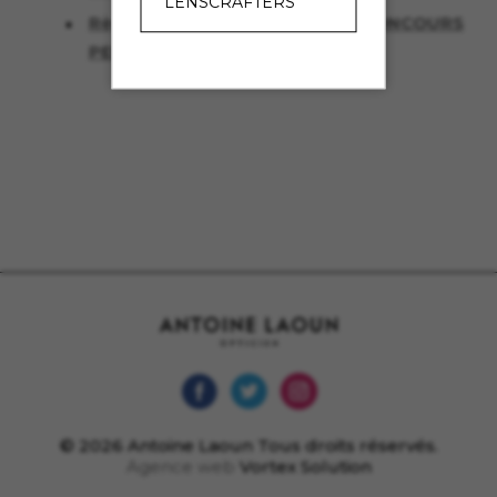
LENSCRAFTERS
Règlement du concours « JEU CONCOURS
PERIODE FESTIVE »
© 2026 Antoine Laoun Tous droits réservés.
Agence web
Vortex Solution