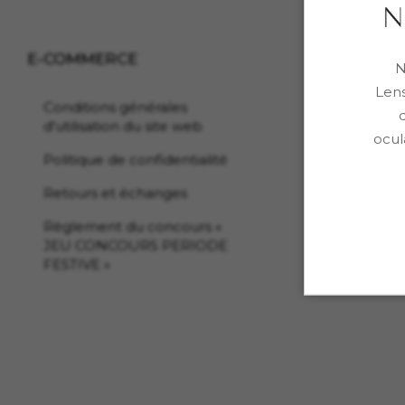
E-COMMERCE
N
Lens
Conditions générales
d'utilisation du site web
ocul
Politique de confidentialité
Retours et échanges
Règlement du concours «
JEU CONCOURS PERIODE
FESTIVE »